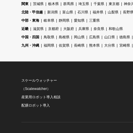
関東
茨城県
栃木県
群馬県
埼玉県
千葉県
東京都
神奈
北陸・甲信越
新潟県
富山県
石川県
福井県
山梨県
長野
中部・東海
岐阜県
静岡県
愛知県
三重県
近畿
滋賀県
京都府
大阪府
兵庫県
奈良県
和歌山県
中国・四国
鳥取県
島根県
岡山県
広島県
山口県
徳島県
九州・沖縄
福岡県
佐賀県
長崎県
熊本県
大分県
宮崎県
スケールウォッチャー
（Scalewatcher）
産業用ロボット導入相談
配膳ロボット導入