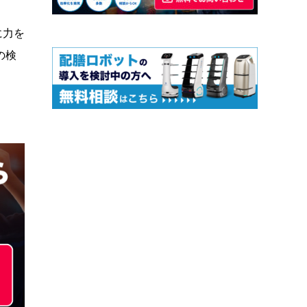
に力を
の検