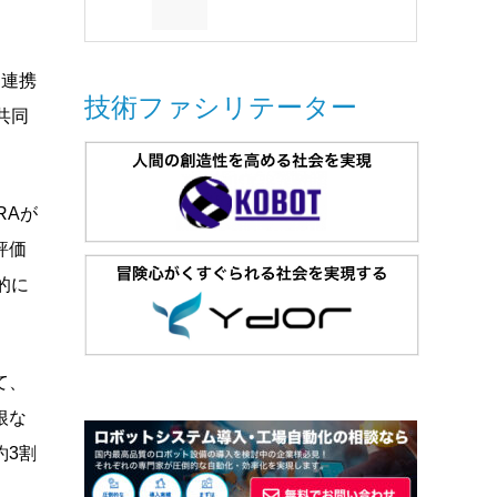
と連携
技術ファシリテーター
共同
RAが
評価
的に
て、
根な
約3割