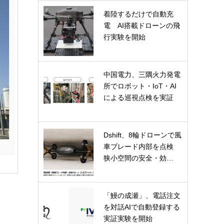
着陸するだけで自動充
電 AI搭載ドローンの飛
行実験を開始
中国電力、三隅火力発電
所でロボット・IoT・AI
による巡視点検を実証
Dshift、8輪ドローンで風
車ブレード内部を点検
狭小空間の安全・効…
「鰻の成瀬」、電話注文
を対話AIで自動登録する
実証実験を開始