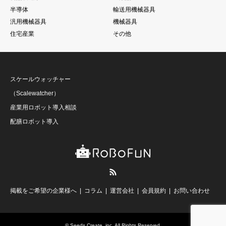
半導体
輸送用機械器具
汎用機械器具
機械器具
住宅産業
その他
スケールウォッチャー
（Scalewatcher）
産業用ロボット導入相談
配膳ロボット導入
RSS
掲載をご希望の企業様へ
コラム
運営会社
会員規約
お問い合わせ
©
Seeds Create, inc
. All Rights Reserved.