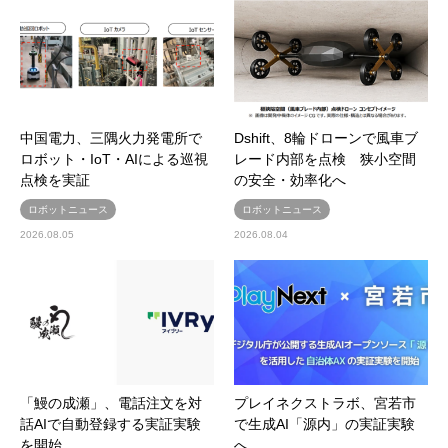
中国電力、三隅火力発電所で
Dshift、8輪ドローンで風車ブ
ロボット・IoT・AIによる巡視
レード内部を点検 狭小空間
点検を実証
の安全・効率化へ
ロボットニュース
ロボットニュース
2026.08.05
2026.08.04
「鰻の成瀬」、電話注文を対
プレイネクストラボ、宮若市
話AIで自動登録する実証実験
で生成AI「源内」の実証実験
を開始
へ