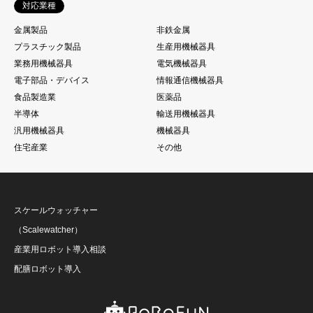
対応業種
金属製品
非鉄金属
プラスチック製品
生産用機械器具
業務用機械器具
電気機械器具
電子部品・デバイス
情報通信機械器具
食品製造業
医薬品
半導体
輸送用機械器具
汎用機械器具
機械器具
住宅産業
その他
スケールウォッチャー
（Scalewatcher）
産業用ロボット導入相談
配膳ロボット導入