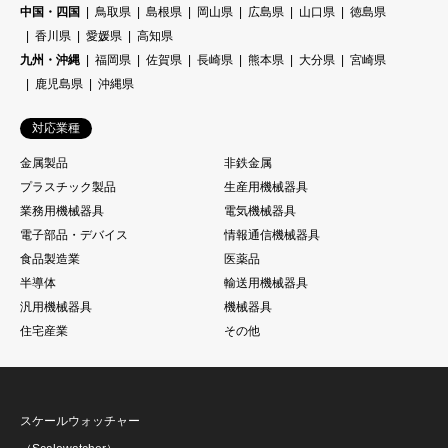
中国・四国
鳥取県
島根県
岡山県
広島県
山口県
徳島県
香川県
愛媛県
高知県
九州・沖縄
福岡県
佐賀県
長崎県
熊本県
大分県
宮崎県
鹿児島県
沖縄県
対応業種
金属製品
非鉄金属
プラスチック製品
生産用機械器具
業務用機械器具
電気機械器具
電子部品・デバイス
情報通信機械器具
食品製造業
医薬品
半導体
輸送用機械器具
汎用機械器具
機械器具
住宅産業
その他
スケールウォッチャー