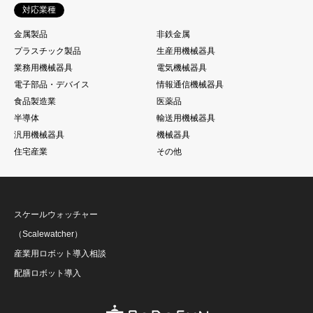
対応業種
金属製品
非鉄金属
プラスチック製品
生産用機械器具
業務用機械器具
電気機械器具
電子部品・デバイス
情報通信機械器具
食品製造業
医薬品
半導体
輸送用機械器具
汎用機械器具
機械器具
住宅産業
その他
スケールウォッチャー
（Scalewatcher）
産業用ロボット導入相談
配膳ロボット導入