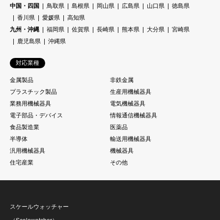
中国・四国
鳥取県
島根県
岡山県
広島県
山口県
徳島県
香川県
愛媛県
高知県
九州・沖縄
福岡県
佐賀県
長崎県
熊本県
大分県
宮崎県
鹿児島県
沖縄県
対応業種
金属製品
非鉄金属
プラスチック製品
生産用機械器具
業務用機械器具
電気機械器具
電子部品・デバイス
情報通信機械器具
食品製造業
医薬品
半導体
輸送用機械器具
汎用機械器具
機械器具
住宅産業
その他
スケールウォッチャー