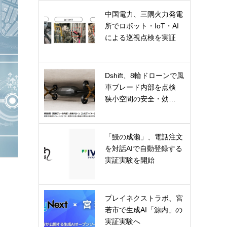
中国電力、三隅火力発電
所でロボット・IoT・AI
による巡視点検を実証
Dshift、8輪ドローンで風
車ブレード内部を点検
狭小空間の安全・効…
「鰻の成瀬」、電話注文
を対話AIで自動登録する
実証実験を開始
プレイネクストラボ、宮
若市で生成AI「源内」の
実証実験へ