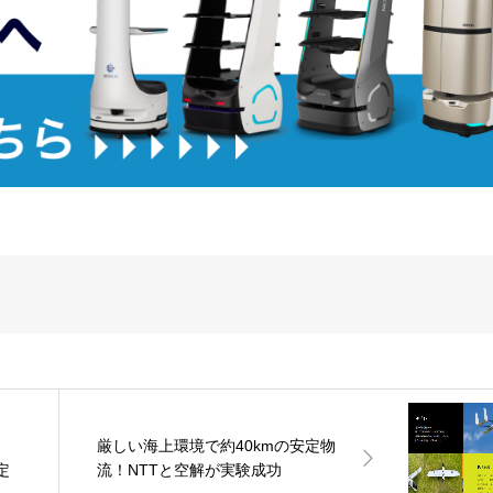
厳しい海上環境で約40kmの安定物
定
流！NTTと空解が実験成功