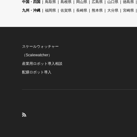
中国・四国
鳥取県
島根県
岡山県
広島県
山口県
徳島県
九州・沖縄
福岡県
佐賀県
長崎県
熊本県
大分県
宮崎県
スケールウォッチャー
（Scalewatcher）
産業用ロボット導入相談
配膳ロボット導入