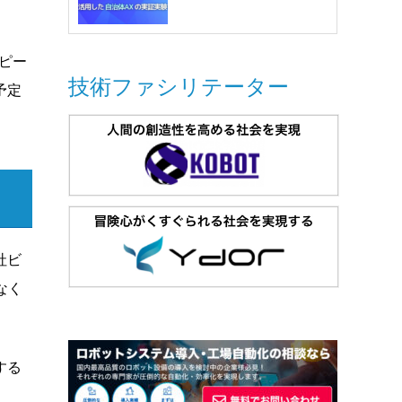
ピー
技術ファシリテーター
予定
社ビ
なく
する