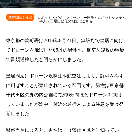
無料相談可能
ロボット・ビジョン・センサー開発・ロボットシステム
導入・工場自動化の相談はこちら
東京都の麹町署は2019年8月21日、無許可で皇居に向け
てドローンを飛ばした69才の男性を、航空法違反の容疑
で書類送検したと明らかにしました。
皇居周辺はドローン規制法や航空法により、許可を得ず
に飛ばすことが禁止されている区画です。男性は東京都
千代田区の丸の内公園にて約6分間ほどドローンを操縦
していましたが途中、付近の通行人による注意を受け発
覚しました。
警察当局によると、男性は「（禁止区域と）知ってい