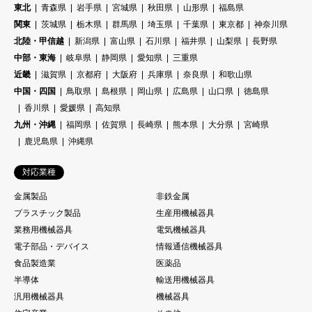
東北
青森県
岩手県
宮城県
秋田県
山形県
福島県
関東
茨城県
栃木県
群馬県
埼玉県
千葉県
東京都
神奈川県
北陸・甲信越
新潟県
富山県
石川県
福井県
山梨県
長野県
中部・東海
岐阜県
静岡県
愛知県
三重県
近畿
滋賀県
京都府
大阪府
兵庫県
奈良県
和歌山県
中国・四国
鳥取県
島根県
岡山県
広島県
山口県
徳島県
香川県
愛媛県
高知県
九州・沖縄
福岡県
佐賀県
長崎県
熊本県
大分県
宮崎県
鹿児島県
沖縄県
対応業種
金属製品
非鉄金属
プラスチック製品
生産用機械器具
業務用機械器具
電気機械器具
電子部品・デバイス
情報通信機械器具
食品製造業
医薬品
半導体
輸送用機械器具
汎用機械器具
機械器具