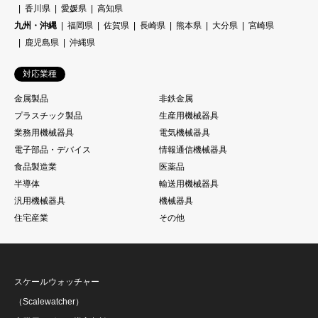
香川県
愛媛県
高知県
九州・沖縄
福岡県
佐賀県
長崎県
熊本県
大分県
宮崎県
鹿児島県
沖縄県
対応業種
金属製品
非鉄金属
プラスチック製品
生産用機械器具
業務用機械器具
電気機械器具
電子部品・デバイス
情報通信機械器具
食品製造業
医薬品
半導体
輸送用機械器具
汎用機械器具
機械器具
住宅産業
その他
スケールウォッチャー
（Scalewatcher）