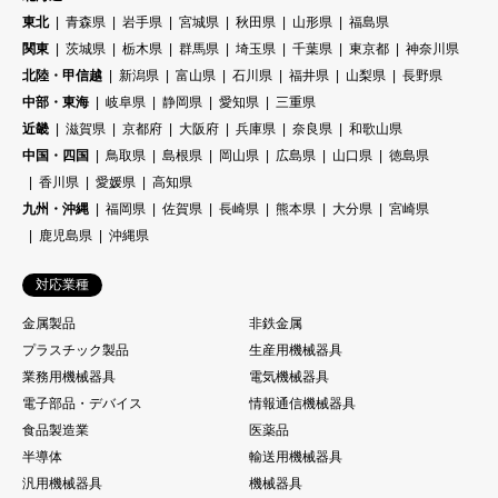
東北
青森県
岩手県
宮城県
秋田県
山形県
福島県
関東
茨城県
栃木県
群馬県
埼玉県
千葉県
東京都
神奈川県
北陸・甲信越
新潟県
富山県
石川県
福井県
山梨県
長野県
中部・東海
岐阜県
静岡県
愛知県
三重県
近畿
滋賀県
京都府
大阪府
兵庫県
奈良県
和歌山県
中国・四国
鳥取県
島根県
岡山県
広島県
山口県
徳島県
香川県
愛媛県
高知県
九州・沖縄
福岡県
佐賀県
長崎県
熊本県
大分県
宮崎県
鹿児島県
沖縄県
対応業種
金属製品
非鉄金属
プラスチック製品
生産用機械器具
業務用機械器具
電気機械器具
電子部品・デバイス
情報通信機械器具
食品製造業
医薬品
半導体
輸送用機械器具
汎用機械器具
機械器具