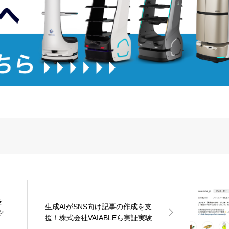
を
生成AIがSNS向け記事の作成を支
や
援！株式会社VAIABLEら実証実験