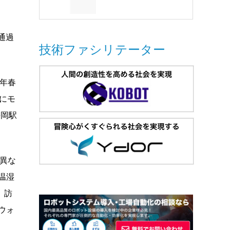
通過
技術ファシリテーター
6年春
象にモ
長岡駅
異な
温湿
、訪
ウォ