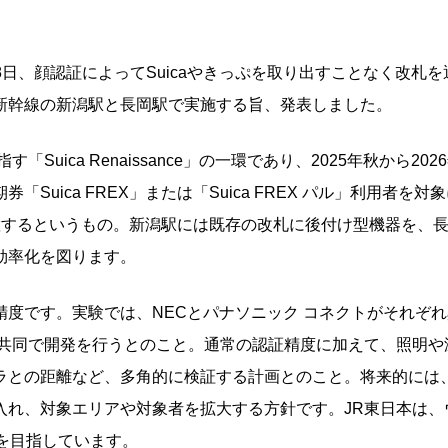
8日、顔認証によってSuicaやきっぷを取り出すことなく改札を
新幹線の新潟駅と長岡駅で実施する旨、発表しました。
ica Renaissance」の一環であり、2025年秋から202
uica FREX」または「Suica FREX パル」利用者を対
置するというもの。新潟駅には既存の改札に後付け型機器を、
効率化を図ります。
度です。実験では、NECとパナソニック コネクトがそれぞれ
と共同で開発を行うとのこと。通常の認証精度に加えて、照明や
ラとの距離など、多角的に検証する計画とのこと。将来的には
入れ、対象エリアや対象者を拡大する方針です。JR東日本は、
を目指しています。