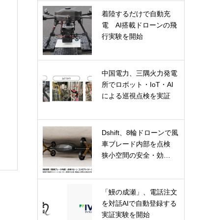
着陸するだけで自動充
電 AI搭載ドローンの飛
行実験を開始
中国電力、三隅火力発電
所でロボット・IoT・AI
による巡視点検を実証
Dshift、8輪ドローンで風
車ブレード内部を点検
狭小空間の安全・効…
「鰻の成瀬」、電話注文
を対話AIで自動登録する
実証実験を開始