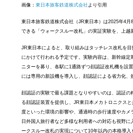
画像：
東日本旅客鉄道株式会社
より引用
東日本旅客鉄道株式会社（JR東日本）は2025年4月
できる「ウォークスルー改札」の実証実験を、上越
JR東日本によると、取り組みはタッチレス改札を目指す「Su
にかけて行われる予定です。実験内容は、新幹線定期券「S
ニターを募り、各駅に1通路ずつ顔認証改札機を設
には専用の新設機を導入し、顔認証による省力化、
顔認証の実験で最も課題となりやすいのは、認証の精
る顔認証装置を提供し、JR東日本メカトロニクス
度といった環境の影響や、通過時の歩行速度やカメ
日外国人旅行者など多様な利用者への対応も視野に
ークスルー改札の実現について10年以内の本格導入