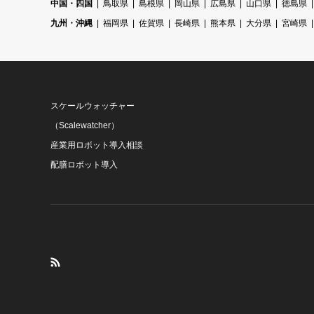
中国・四国
鳥取県
島根県
岡山県
広島県
山口県
徳島県
九州・沖縄
福岡県
佐賀県
長崎県
熊本県
大分県
宮崎県
スケールウォッチャー
（Scalewatcher）
産業用ロボット導入相談
配膳ロボット導入