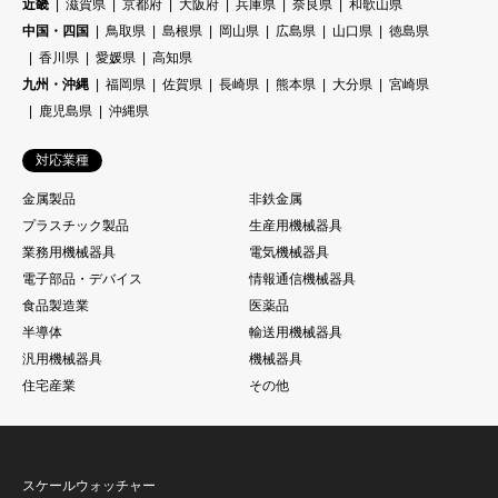
近畿
滋賀県
京都府
大阪府
兵庫県
奈良県
和歌山県
中国・四国
鳥取県
島根県
岡山県
広島県
山口県
徳島県
香川県
愛媛県
高知県
九州・沖縄
福岡県
佐賀県
長崎県
熊本県
大分県
宮崎県
鹿児島県
沖縄県
対応業種
金属製品
非鉄金属
プラスチック製品
生産用機械器具
業務用機械器具
電気機械器具
電子部品・デバイス
情報通信機械器具
食品製造業
医薬品
半導体
輸送用機械器具
汎用機械器具
機械器具
住宅産業
その他
スケールウォッチャー