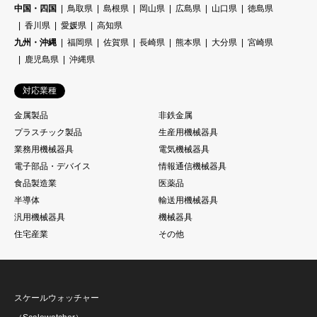
中国・四国
鳥取県
島根県
岡山県
広島県
山口県
徳島県
香川県
愛媛県
高知県
九州・沖縄
福岡県
佐賀県
長崎県
熊本県
大分県
宮崎県
鹿児島県
沖縄県
対応業種
金属製品
非鉄金属
プラスチック製品
生産用機械器具
業務用機械器具
電気機械器具
電子部品・デバイス
情報通信機械器具
食品製造業
医薬品
半導体
輸送用機械器具
汎用機械器具
機械器具
住宅産業
その他
スケールウォッチャー