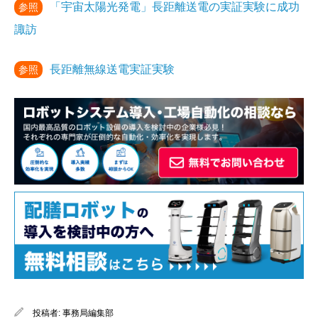
「宇宙太陽光発電」長距離送電の実証実験に成功
参照
諏訪
長距離無線送電実証実験
参照
投稿者:
事務局編集部