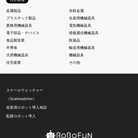
金属製品
非鉄金属
プラスチック製品
生産用機械器具
業務用機械器具
電気機械器具
電子部品・デバイス
情報通信機械器具
食品製造業
医薬品
半導体
輸送用機械器具
汎用機械器具
機械器具
住宅産業
その他
スケールウォッチャー
（Scalewatcher）
産業用ロボット導入相談
配膳ロボット導入