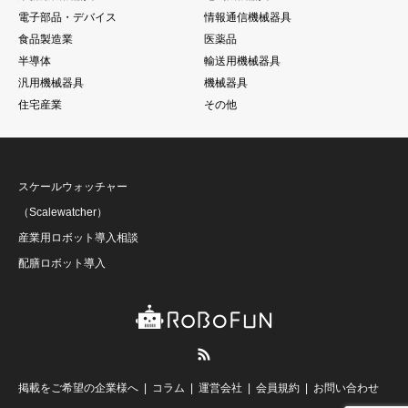
電子部品・デバイス
情報通信機械器具
食品製造業
医薬品
半導体
輸送用機械器具
汎用機械器具
機械器具
住宅産業
その他
スケールウォッチャー
（Scalewatcher）
産業用ロボット導入相談
配膳ロボット導入
RSS
掲載をご希望の企業様へ
コラム
運営会社
会員規約
お問い合わせ