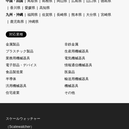
中国・四国
鳥取県
島根県
岡山県
広島県
山口県
徳島県
香川県
愛媛県
高知県
九州・沖縄
福岡県
佐賀県
長崎県
熊本県
大分県
宮崎県
鹿児島県
沖縄県
対応業種
金属製品
非鉄金属
プラスチック製品
生産用機械器具
業務用機械器具
電気機械器具
電子部品・デバイス
情報通信機械器具
食品製造業
医薬品
半導体
輸送用機械器具
汎用機械器具
機械器具
住宅産業
その他
スケールウォッチャー
（Scalewatcher）