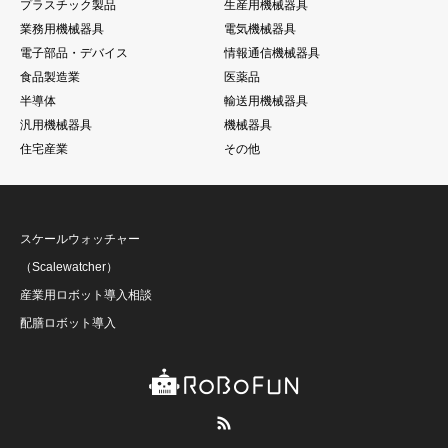
プラスチック製品
生産用機械器具
業務用機械器具
電気機械器具
電子部品・デバイス
情報通信機械器具
食品製造業
医薬品
半導体
輸送用機械器具
汎用機械器具
機械器具
住宅産業
その他
スケールウォッチャー
（Scalewatcher）
産業用ロボット導入相談
配膳ロボット導入
RSS