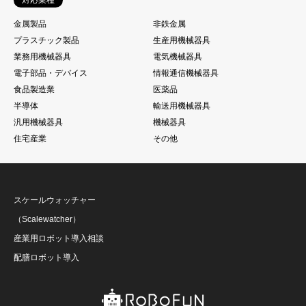
金属製品
非鉄金属
プラスチック製品
生産用機械器具
業務用機械器具
電気機械器具
電子部品・デバイス
情報通信機械器具
食品製造業
医薬品
半導体
輸送用機械器具
汎用機械器具
機械器具
住宅産業
その他
スケールウォッチャー
（Scalewatcher）
産業用ロボット導入相談
配膳ロボット導入