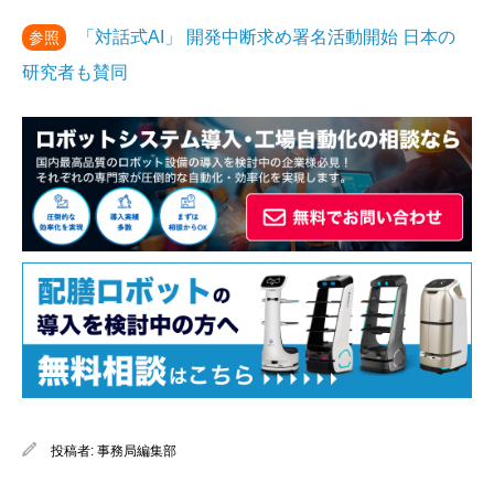
「対話式AI」 開発中断求め署名活動開始 日本の
参照
研究者も賛同
投稿者:
事務局編集部