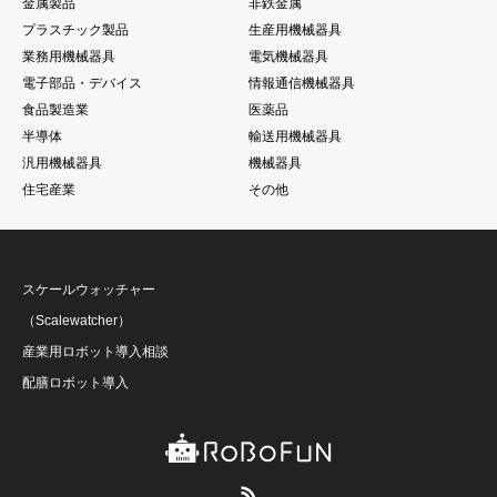
金属製品
非鉄金属
プラスチック製品
生産用機械器具
業務用機械器具
電気機械器具
電子部品・デバイス
情報通信機械器具
食品製造業
医薬品
半導体
輸送用機械器具
汎用機械器具
機械器具
住宅産業
その他
スケールウォッチャー
（Scalewatcher）
産業用ロボット導入相談
配膳ロボット導入
RSS