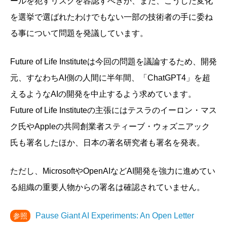
ールを犯すリスクを容認すべきか、また、こうした変化
を選挙で選ばれたわけでもない一部の技術者の手に委ね
る事について問題を発議しています。
Future of Life Instituteは今回の問題を議論するため、開発
元、すなわちAI側の人間に半年間、「ChatGPT4」を超
えるようなAIの開発を中止するよう求めています。
Future of Life Instituteの主張にはテスラのイーロン・マス
ク氏やAppleの共同創業者スティーブ・ウォズニアック
氏も署名したほか、日本の著名研究者も署名を発表。
ただし、MicrosoftやOpenAIなどAI開発を強力に進めてい
る組織の重要人物からの署名は確認されていません。
Pause Giant AI Experiments: An Open Letter
参照