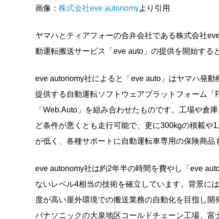
画像：
株式会社eve autonomy
より引用
ヤマハとティアフォーの合弁会社である株式会社eve a
動運転搬送サービス「eve auto」の提供を開始す
eve autonomy社によると「eve auto」は
提供する自動運転ソフトウェアプラットフォーム「Pil
「Web.Auto」を組み合わせたものです。工場や
ど条件が悪くとも走行可能で、更に300kgの積載や1
が低く、各種サポートに自動運転車専用の保険商品
eve autonomy社は約2年半の時間を費やし「ev
ないレベル4相当の技術を確立しています。背景に
度が高い屋外環境での搬送業務の自動化を目指し開発を
パナソニックの大泉地区コールドチェーン工場、富士