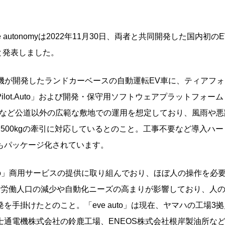
utonomyは2022年11月30日、両者と共同開発した国内初のE
ると発表しました。
ヤマハ発動機が開発したランドカーベースの自動運転EV車に、ティアフ
ot.Auto」および開発・保守用ソフトウェアプラットフォーム
倉庫など公道以外の広範な敷地での運用を想定しており、風雨や
,500kgの牽引に対応しているとのこと。工事不要など導入ハ
もパッケージ化されています。
e auto」商用サービスの提供に取り組んでおり、ほぼ人の操作を必
は労働人口の減少や自動化ニーズの高まりが影響しており、人
手掛けたとのこと。「eve auto」は現在、ヤマハの工場3
通電機株式会社の鈴鹿工場、ENEOS株式会社根岸製油所な