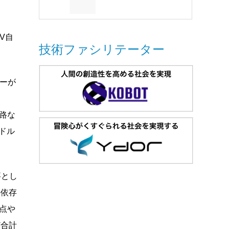
V自
技術ファシリテーター
ォーが
悪路な
ードル
要とし
の依存
拠点や
ど合計