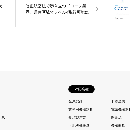
天
改正航空法で沸き立つドローン業
界、居住区域でレベル4飛行可能に
対応業種
金属製品
非鉄金属
業務用機械器具
電気機械器
川県
食品製造業
医薬品
県
汎用機械器具
機械器具