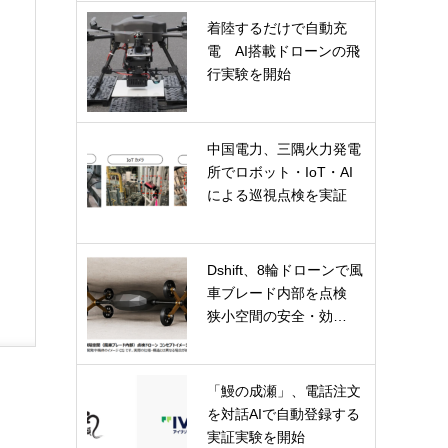
着陸するだけで自動充
電 AI搭載ドローンの飛
行実験を開始
中国電力、三隅火力発電
所でロボット・IoT・AI
による巡視点検を実証
Dshift、8輪ドローンで風
車ブレード内部を点検
狭小空間の安全・効…
「鰻の成瀬」、電話注文
を対話AIで自動登録する
実証実験を開始