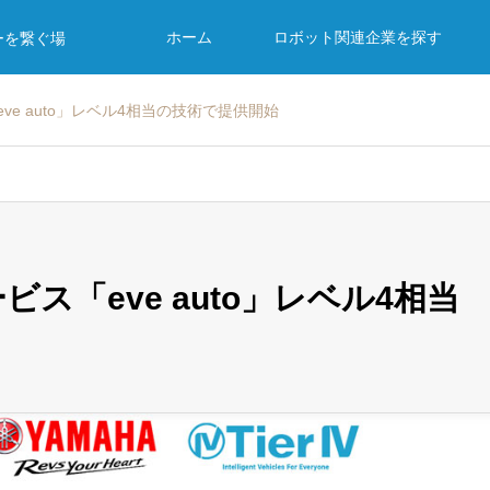
ホーム
ロボット関連企業を探す
ーを繋ぐ場
ve auto」レベル4相当の技術で提供開始
ス「eve auto」レベル4相当