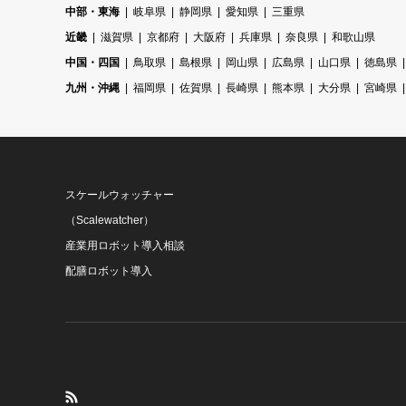
中部・東海
岐阜県
静岡県
愛知県
三重県
近畿
滋賀県
京都府
大阪府
兵庫県
奈良県
和歌山県
中国・四国
鳥取県
島根県
岡山県
広島県
山口県
徳島県
九州・沖縄
福岡県
佐賀県
長崎県
熊本県
大分県
宮崎県
スケールウォッチャー
（Scalewatcher）
産業用ロボット導入相談
配膳ロボット導入