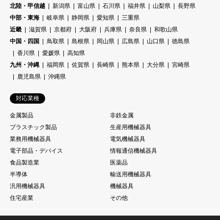
北陸・甲信越
新潟県
富山県
石川県
福井県
山梨県
長野県
中部・東海
岐阜県
静岡県
愛知県
三重県
近畿
滋賀県
京都府
大阪府
兵庫県
奈良県
和歌山県
中国・四国
鳥取県
島根県
岡山県
広島県
山口県
徳島県
香川県
愛媛県
高知県
九州・沖縄
福岡県
佐賀県
長崎県
熊本県
大分県
宮崎県
鹿児島県
沖縄県
対応業種
金属製品
非鉄金属
プラスチック製品
生産用機械器具
業務用機械器具
電気機械器具
電子部品・デバイス
情報通信機械器具
食品製造業
医薬品
半導体
輸送用機械器具
汎用機械器具
機械器具
住宅産業
その他