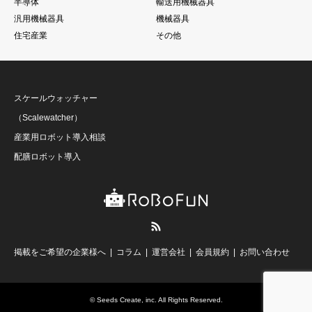
半導体
輸送用機械器具
汎用機械器具
機械器具
住宅産業
その他
スケールウォッチャー
（Scalewatcher）
産業用ロボット導入相談
配膳ロボット導入
RSS
掲載をご希望の企業様へ
コラム
運営会社
会員規約
お問い合わせ
©
Seeds Create, inc
. All Rights Reserved.