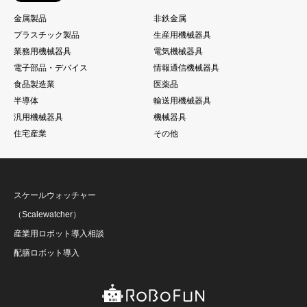
金属製品
非鉄金属
プラスチック製品
生産用機械器具
業務用機械器具
電気機械器具
電子部品・デバイス
情報通信機械器具
食品製造業
医薬品
半導体
輸送用機械器具
汎用機械器具
機械器具
住宅産業
その他
スケールウォッチャー
（Scalewatcher）
産業用ロボット導入相談
配膳ロボット導入