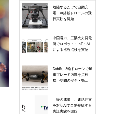
着陸するだけで自動充
電 AI搭載ドローンの飛
行実験を開始
中国電力、三隅火力発電
所でロボット・IoT・AI
による巡視点検を実証
Dshift、8輪ドローンで風
車ブレード内部を点検
狭小空間の安全・効…
「鰻の成瀬」、電話注文
を対話AIで自動登録する
実証実験を開始