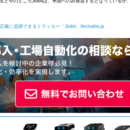
ると今のところJiobitは、米国へのみ発送するとなっているが
追跡できるトラッカー「Jiobit」/techable.jp