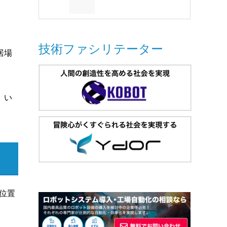
技術ファシリテーター
居場
、い
に位置