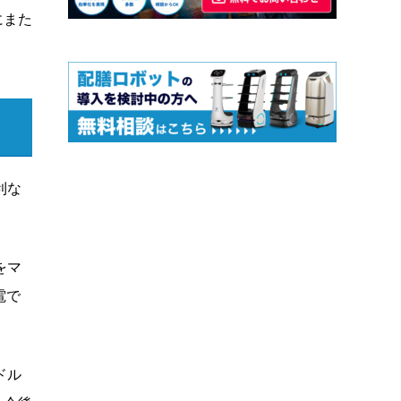
にまた
利な
をマ
電で
ドル