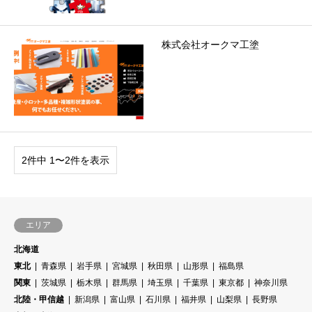
株式会社オークマ工塗
2件中 1〜2件を表示
エリア
北海道
東北
青森県
岩手県
宮城県
秋田県
山形県
福島県
関東
茨城県
栃木県
群馬県
埼玉県
千葉県
東京都
神奈川県
北陸・甲信越
新潟県
富山県
石川県
福井県
山梨県
長野県