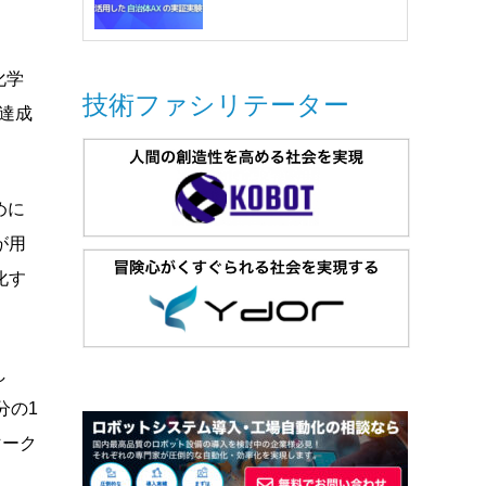
化学
技術ファシリテーター
達成
めに
が用
化す
し
分の1
マーク