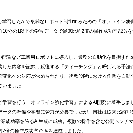
タを学習したAIで複雑なロボット制御するための「オフライン強
10分の1以下の学習データで従来比約2倍の操作成功率72％を
品の配置など工業用ロボットに導入し、業務の自動化を目指すた
業した内容を記録し反復する「ティーチング」と呼ばれる手法
況変化への対応が求められたり、複数段階における作業を自動
ていました。
て学習を行う「オフライン強化学習」によるAI開発に着手しま
ータの準備や学習に労力が必要でしたが、同社は従来比約10
作業成功率を誇るAI生成に成功。複数の操作を含む公開ベンチ
2倍の操作成功率72％を達成しました。