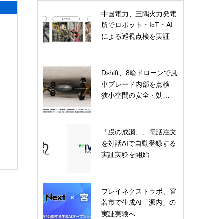
中国電力、三隅火力発電
所でロボット・IoT・AI
による巡視点検を実証
Dshift、8輪ドローンで風
車ブレード内部を点検
狭小空間の安全・効…
「鰻の成瀬」、電話注文
を対話AIで自動登録する
実証実験を開始
プレイネクストラボ、宮
若市で生成AI「源内」の
実証実験へ