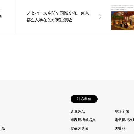
ー
メタバース空間で国際交流、東京
衛
都立大学などが実証実験
対応業種
金属製品
非鉄金属
業務用機械器具
電気機械器
川県
食品製造業
医薬品