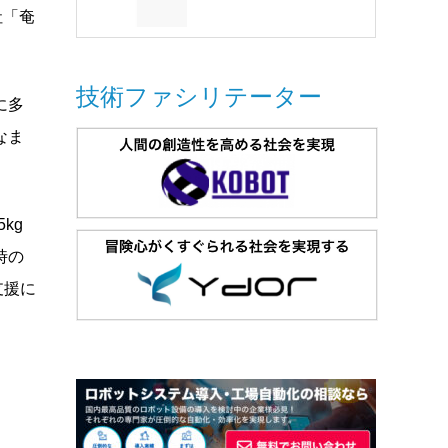
社「奄
技術ファシリテーター
に多
なま
kg
時の
支援に