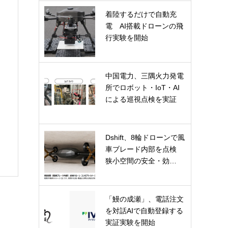
着陸するだけで自動充
電 AI搭載ドローンの飛
行実験を開始
中国電力、三隅火力発電
所でロボット・IoT・AI
による巡視点検を実証
Dshift、8輪ドローンで風
車ブレード内部を点検
狭小空間の安全・効…
「鰻の成瀬」、電話注文
を対話AIで自動登録する
実証実験を開始