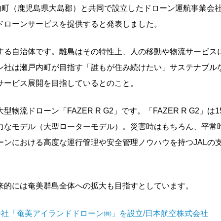
瀬戸内町（鹿児島県大島郡）と共同で設立したドローン運航事業会
ドローンサービスを提供すると発表しました。
する自治体です。離島はその特性上、人の移動や物流サービス
ン社は瀬戸内町が目指す「誰もが住み続けたい」サステナブル
サービス展開を目指しているとのこと。
ドローン「FAZER R G2」です。「FAZER R G2」は15
力なモデル（大型ローターモデル）。災害時はもちろん、平常
ンにおける高度な運行管理や安全管理ノウハウを持つJALの
。
来的には奄美群島全体への拡大も目指すとしています。
会社「奄美アイランドドローン㈱」を設立/日本航空株式会社