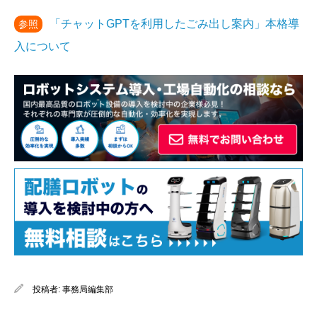
「チャットGPTを利用したごみ出し案内」本格導
参照
入について
投稿者:
事務局編集部