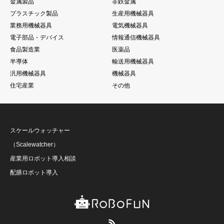
金属製品
非鉄金属
プラスチック製品
生産用機械器具
業務用機械器具
電気機械器具
電子部品・デバイス
情報通信機械器具
食品製造業
医薬品
半導体
輸送用機械器具
汎用機械器具
機械器具
住宅産業
その他
スケールウォッチャー
（Scalewatcher）
産業用ロボット導入相談
配膳ロボット導入
RSS