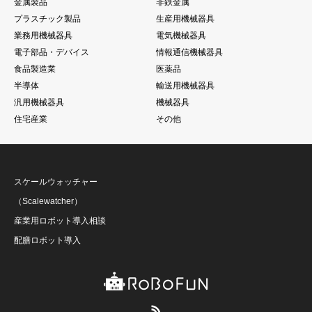
金属製品
非鉄金属
プラスチック製品
生産用機械器具
業務用機械器具
電気機械器具
電子部品・デバイス
情報通信機械器具
食品製造業
医薬品
半導体
輸送用機械器具
汎用機械器具
機械器具
住宅産業
その他
スケールウォッチャー
（Scalewatcher）
産業用ロボット導入相談
配膳ロボット導入
RSS