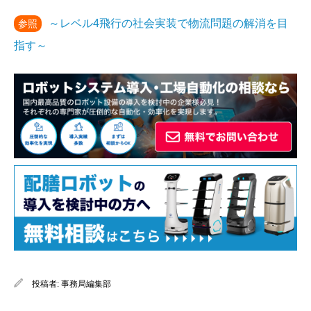
～レベル4飛行の社会実装で物流問題の解消を目
参照
指す～
投稿者:
事務局編集部