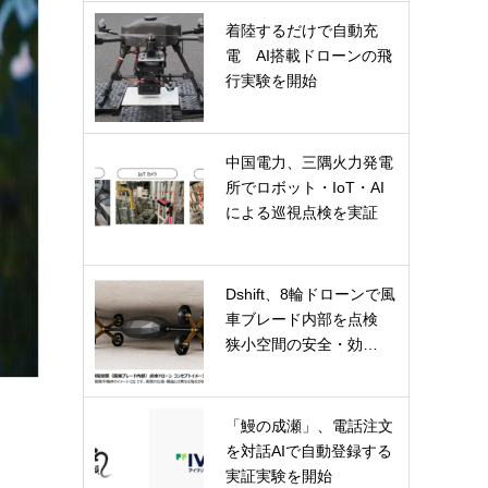
着陸するだけで自動充
電 AI搭載ドローンの飛
行実験を開始
中国電力、三隅火力発電
所でロボット・IoT・AI
による巡視点検を実証
Dshift、8輪ドローンで風
車ブレード内部を点検
狭小空間の安全・効…
「鰻の成瀬」、電話注文
を対話AIで自動登録する
実証実験を開始