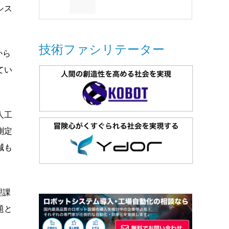
シス
技術ファシリテーター
から
てい
人工
測定
減も
理課
題と