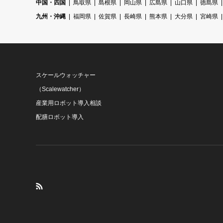
中国・四国
鳥取県
島根県
岡山県
広島県
山口県
徳島県
九州・沖縄
福岡県
佐賀県
長崎県
熊本県
大分県
宮崎県
スケールウォッチャー
（Scalewatcher）
産業用ロボット導入相談
配膳ロボット導入