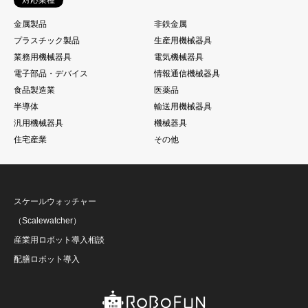
金属製品
非鉄金属
プラスチック製品
生産用機械器具
業務用機械器具
電気機械器具
電子部品・デバイス
情報通信機械器具
食品製造業
医薬品
半導体
輸送用機械器具
汎用機械器具
機械器具
住宅産業
その他
スケールウォッチャー
（Scalewatcher）
産業用ロボット導入相談
配膳ロボット導入