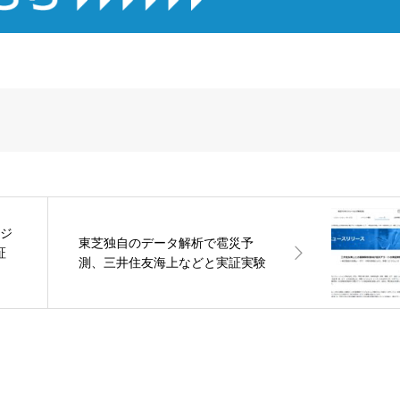
ンジ
東芝独自のデータ解析で雹災予
証
測、三井住友海上などと実証実験