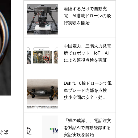
着陸するだけで自動充
電 AI搭載ドローンの飛
行実験を開始
中国電力、三隅火力発電
所でロボット・IoT・AI
による巡視点検を実証
Dshift、8輪ドローンで風
車ブレード内部を点検
狭小空間の安全・効…
「鰻の成瀬」、電話注文
を対話AIで自動登録する
そば
実証実験を開始