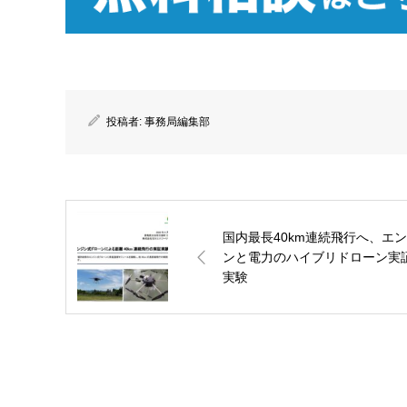
投稿者:
事務局編集部
国内最長40km連続飛行へ、エ
ンと電力のハイブリドローン実
実験