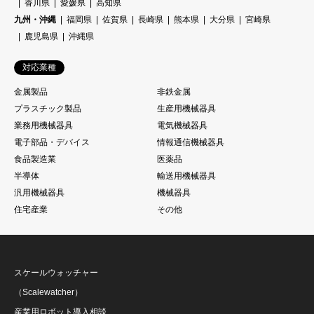
香川県
愛媛県
高知県
九州・沖縄
福岡県
佐賀県
長崎県
熊本県
大分県
宮崎県
鹿児島県
沖縄県
対応業種
金属製品
非鉄金属
プラスチック製品
生産用機械器具
業務用機械器具
電気機械器具
電子部品・デバイス
情報通信機械器具
食品製造業
医薬品
半導体
輸送用機械器具
汎用機械器具
機械器具
住宅産業
その他
スケールウォッチャー
（Scalewatcher）
産業用ロボット導入相談