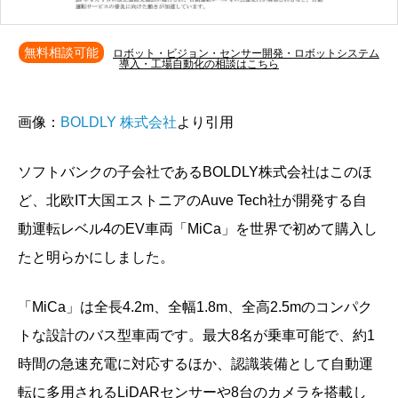
無料相談可能
ロボット・ビジョン・センサー開発・ロボットシステム
導入・工場自動化の相談はこちら
画像：
BOLDLY 株式会社
より引用
ソフトバンクの子会社であるBOLDLY株式会社はこのほ
ど、北欧IT大国エストニアのAuve Tech社が開発する自
動運転レベル4のEV車両「MiCa」を世界で初めて購入し
たと明らかにしました。
「MiCa」は全長4.2m、全幅1.8m、全高2.5mのコンパク
トな設計のバス型車両です。最大8名が乗車可能で、約1
時間の急速充電に対応するほか、認識装備として自動運
転に多用されるLiDARセンサーや8台のカメラを搭載し