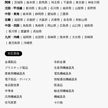
関東
茨城県
栃木県
群馬県
埼玉県
千葉県
東京都
神奈川県
北陸・甲信越
新潟県
富山県
石川県
福井県
山梨県
長野県
中部・東海
岐阜県
静岡県
愛知県
三重県
近畿
滋賀県
京都府
大阪府
兵庫県
奈良県
和歌山県
中国・四国
鳥取県
島根県
岡山県
広島県
山口県
徳島県
香川県
愛媛県
高知県
九州・沖縄
福岡県
佐賀県
長崎県
熊本県
大分県
宮崎県
鹿児島県
沖縄県
対応業種
金属製品
非鉄金属
プラスチック製品
生産用機械器具
業務用機械器具
電気機械器具
電子部品・デバイス
情報通信機械器具
食品製造業
医薬品
半導体
輸送用機械器具
汎用機械器具
機械器具
住宅産業
その他