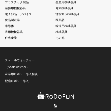
プラスチック製品
生産用機械器具
業務用機械器具
電気機械器具
電子部品・デバイス
情報通信機械器具
食品製造業
医薬品
半導体
輸送用機械器具
汎用機械器具
機械器具
住宅産業
その他
スケールウォッチャー
（Scalewatcher）
産業用ロボット導入相談
配膳ロボット導入
RSS