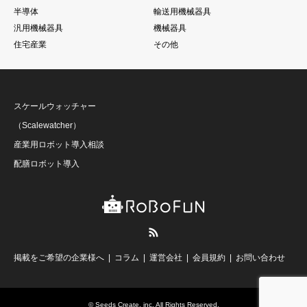
半導体
輸送用機械器具
汎用機械器具
機械器具
住宅産業
その他
スケールウォッチャー
（Scalewatcher）
産業用ロボット導入相談
配膳ロボット導入
RSS
掲載をご希望の企業様へ
コラム
運営会社
会員規約
お問い合わせ
©
Seeds Create, inc
. All Rights Reserved.