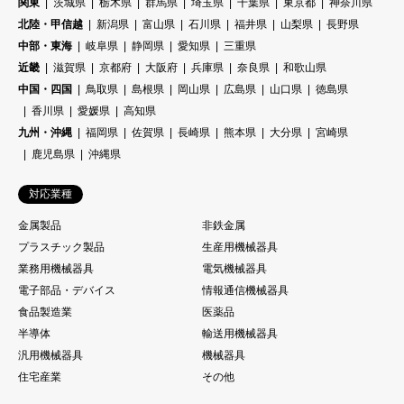
関東
茨城県
栃木県
群馬県
埼玉県
千葉県
東京都
神奈川県
北陸・甲信越
新潟県
富山県
石川県
福井県
山梨県
長野県
中部・東海
岐阜県
静岡県
愛知県
三重県
近畿
滋賀県
京都府
大阪府
兵庫県
奈良県
和歌山県
中国・四国
鳥取県
島根県
岡山県
広島県
山口県
徳島県
香川県
愛媛県
高知県
九州・沖縄
福岡県
佐賀県
長崎県
熊本県
大分県
宮崎県
鹿児島県
沖縄県
対応業種
金属製品
非鉄金属
プラスチック製品
生産用機械器具
業務用機械器具
電気機械器具
電子部品・デバイス
情報通信機械器具
食品製造業
医薬品
半導体
輸送用機械器具
汎用機械器具
機械器具
住宅産業
その他