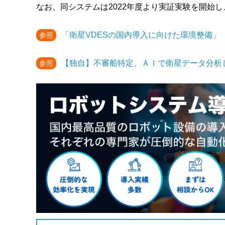
なお、同システムは2022年度より実証実験を開始し
「衛星VDESの国内導入に向けた環境整備」
参照
【独自】不審船特定、ＡＩで衛星データ分析
参照