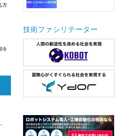
る方
技術ファシリテーター
舶を
す。