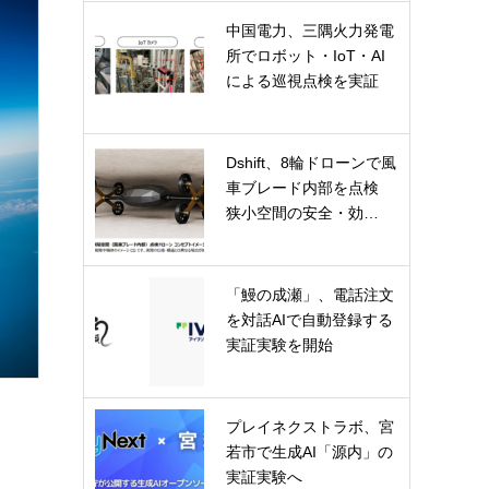
中国電力、三隅火力発電
所でロボット・IoT・AI
による巡視点検を実証
Dshift、8輪ドローンで風
車ブレード内部を点検
狭小空間の安全・効…
「鰻の成瀬」、電話注文
を対話AIで自動登録する
実証実験を開始
プレイネクストラボ、宮
若市で生成AI「源内」の
実証実験へ