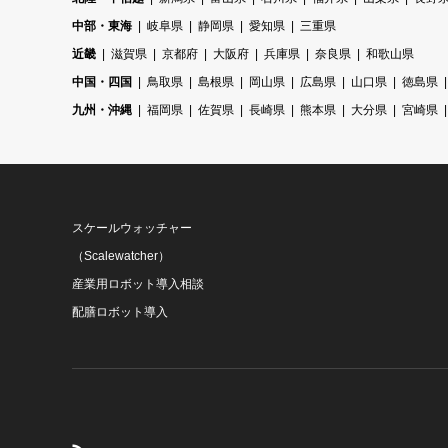
中部・東海
岐阜県
静岡県
愛知県
三重県
近畿
滋賀県
京都府
大阪府
兵庫県
奈良県
和歌山県
中国・四国
鳥取県
島根県
岡山県
広島県
山口県
徳島県
九州・沖縄
福岡県
佐賀県
長崎県
熊本県
大分県
宮崎県
スケールウォッチャー
（Scalewatcher）
産業用ロボット導入相談
配膳ロボット導入