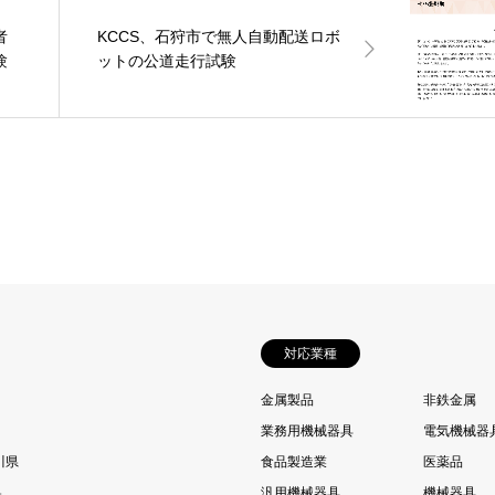
者
KCCS、石狩市で無人自動配送ロボ
験
ットの公道走行試験
対応業種
金属製品
非鉄金属
業務用機械器具
電気機械器
川県
食品製造業
医薬品
県
汎用機械器具
機械器具