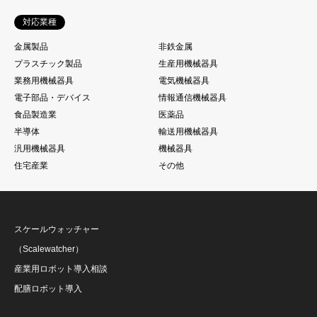
対応業種
金属製品
非鉄金属
プラスチック製品
生産用機械器具
業務用機械器具
電気機械器具
電子部品・デバイス
情報通信機械器具
食品製造業
医薬品
半導体
輸送用機械器具
汎用機械器具
機械器具
住宅産業
その他
スケールウォッチャー
（Scalewatcher）
産業用ロボット導入相談
配膳ロボット導入