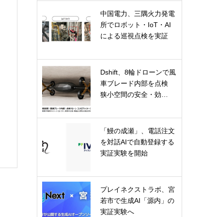
中国電力、三隅火力発電
所でロボット・IoT・AI
による巡視点検を実証
Dshift、8輪ドローンで風
車ブレード内部を点検
狭小空間の安全・効…
「鰻の成瀬」、電話注文
を対話AIで自動登録する
実証実験を開始
プレイネクストラボ、宮
若市で生成AI「源内」の
実証実験へ