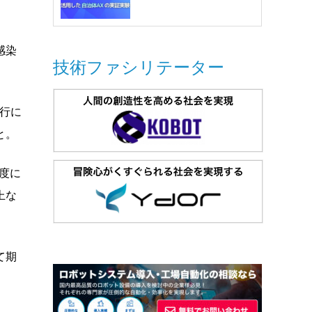
感染
技術ファシリテーター
行に
と。
度に
上な
て期