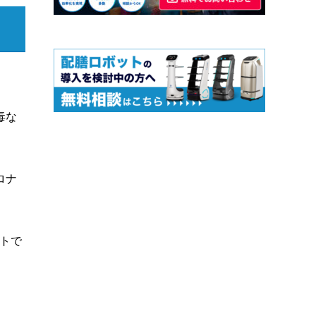
毒な
ロナ
トで