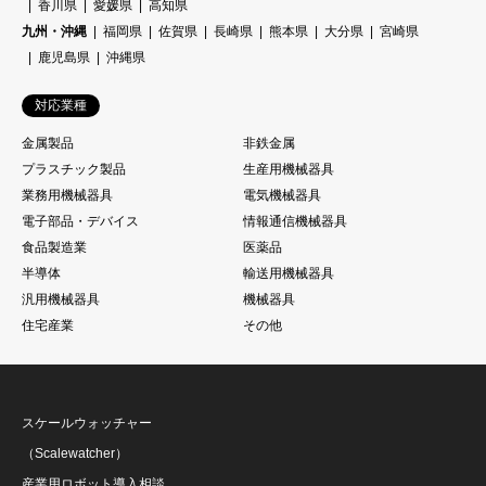
香川県
愛媛県
高知県
九州・沖縄
福岡県
佐賀県
長崎県
熊本県
大分県
宮崎県
鹿児島県
沖縄県
対応業種
金属製品
非鉄金属
プラスチック製品
生産用機械器具
業務用機械器具
電気機械器具
電子部品・デバイス
情報通信機械器具
食品製造業
医薬品
半導体
輸送用機械器具
汎用機械器具
機械器具
住宅産業
その他
スケールウォッチャー
（Scalewatcher）
産業用ロボット導入相談