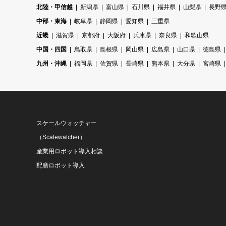
北陸・甲信越
新潟県
富山県
石川県
福井県
山梨県
長野
中部・東海
岐阜県
静岡県
愛知県
三重県
近畿
滋賀県
京都府
大阪府
兵庫県
奈良県
和歌山県
中国・四国
鳥取県
島根県
岡山県
広島県
山口県
徳島県
九州・沖縄
福岡県
佐賀県
長崎県
熊本県
大分県
宮崎県
スケールウォッチャー
（Scalewatcher）
産業用ロボット導入相談
配膳ロボット導入