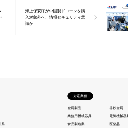
タ
海上保安庁が中国製ドローンを購
ジ
入対象外へ、情報セキュリティ意
識か
対応業種
金属製品
非鉄金属
業務用機械器具
電気機械器
川県
食品製造業
医薬品