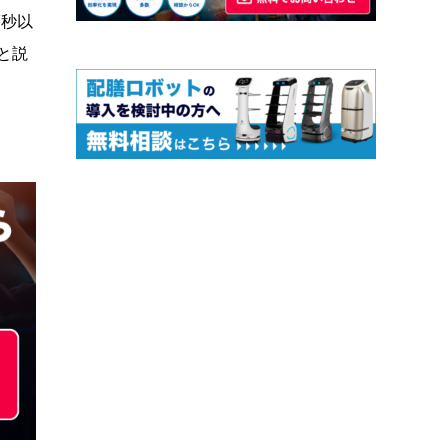
7秒以
と説