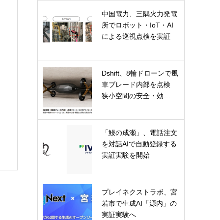
中国電力、三隅火力発電
所でロボット・IoT・AI
による巡視点検を実証
Dshift、8輪ドローンで風
車ブレード内部を点検
狭小空間の安全・効…
「鰻の成瀬」、電話注文
を対話AIで自動登録する
実証実験を開始
プレイネクストラボ、宮
若市で生成AI「源内」の
実証実験へ