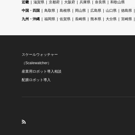
近畿
滋賀県
京都府
大阪府
兵庫県
奈良県
和歌山県
中国・四国
鳥取県
島根県
岡山県
広島県
山口県
徳島県
九州・沖縄
福岡県
佐賀県
長崎県
熊本県
大分県
宮崎県
スケールウォッチャー
（Scalewatcher）
産業用ロボット導入相談
配膳ロボット導入