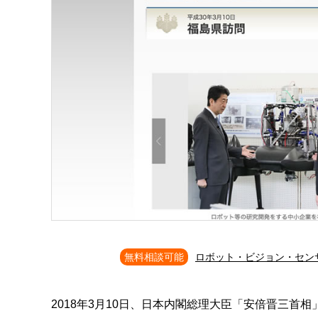
無料相談可能
ロボット・ビジョン・セン
2018
年
3
月
10
日、日本内閣総理大臣「安倍晋三首相