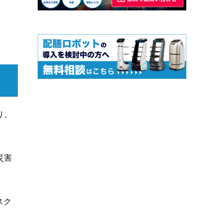
り、
災害
スク