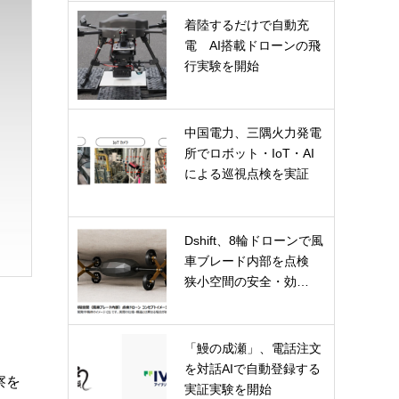
着陸するだけで自動充
電 AI搭載ドローンの飛
行実験を開始
中国電力、三隅火力発電
所でロボット・IoT・AI
による巡視点検を実証
Dshift、8輪ドローンで風
車ブレード内部を点検
狭小空間の安全・効…
「鰻の成瀬」、電話注文
を対話AIで自動登録する
察を
実証実験を開始