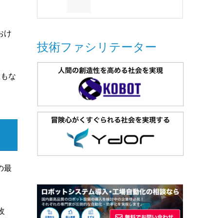
おけ
技術ファシリテーター
在もな
の最
改