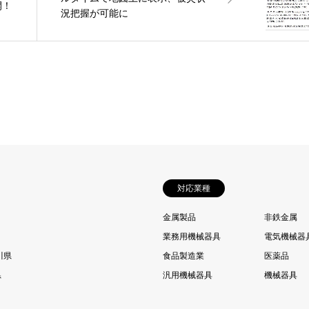
開！
況把握が可能に
対応業種
金属製品
非鉄金属
業務用機械器具
電気機械器
川県
食品製造業
医薬品
県
汎用機械器具
機械器具