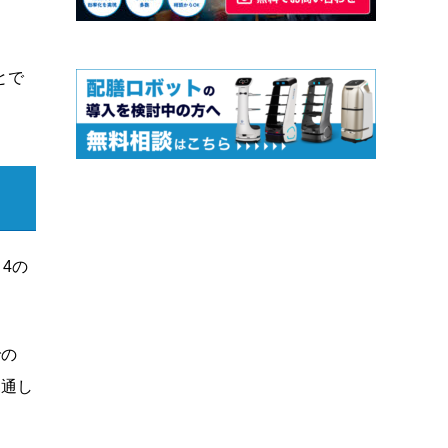
とで
4の
での
見通し