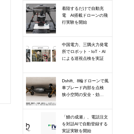
着陸するだけで自動充
電 AI搭載ドローンの飛
行実験を開始
中国電力、三隅火力発電
所でロボット・IoT・AI
による巡視点検を実証
Dshift、8輪ドローンで風
車ブレード内部を点検
狭小空間の安全・効…
「鰻の成瀬」、電話注文
を対話AIで自動登録する
実証実験を開始