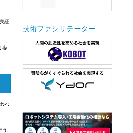
の実証
技術ファシリテーター
う姿
行われ
行う