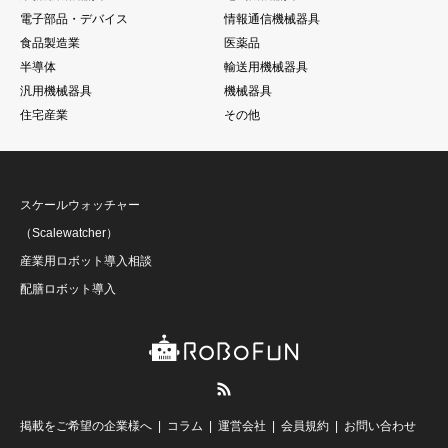
電子部品・デバイス
情報通信機械器具
食品製造業
医薬品
半導体
輸送用機械器具
汎用機械器具
機械器具
住宅産業
その他
スケールウォッチャー
（Scalewatcher）
産業用ロボット導入相談
配膳ロボット導入
RSS
掲載をご希望の企業様へ
コラム
運営会社
会員規約
お問い合わせ