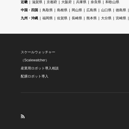
近畿
滋賀県
京都府
大阪府
兵庫県
奈良県
和歌山県
中国・四国
鳥取県
島根県
岡山県
広島県
山口県
徳島県
九州・沖縄
福岡県
佐賀県
長崎県
熊本県
大分県
宮崎県
スケールウォッチャー
（Scalewatcher）
産業用ロボット導入相談
配膳ロボット導入