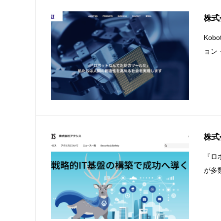
株式
Ko
ョン
株式
『ロ
が多