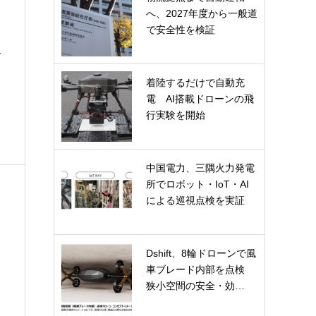
へ、2027年度から一般道
で安全性を検証
シ
着陸するだけで自動充
電 AI搭載ドローンの飛
行実験を開始
中国電力、三隅火力発電
所でロボット・IoT・AI
による巡視点検を実証
Dshift、8輪ドローンで風
車ブレード内部を点検
狭小空間の安全・効…