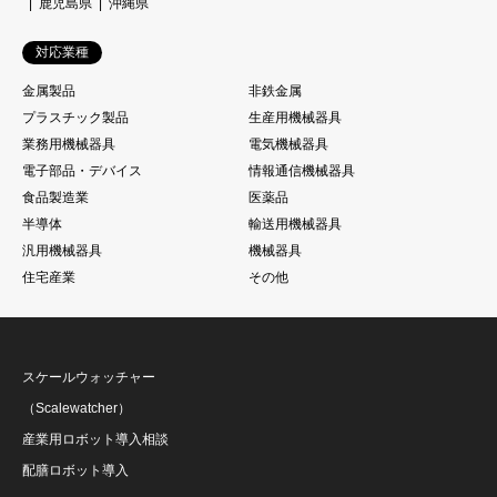
鹿児島県
沖縄県
対応業種
金属製品
非鉄金属
プラスチック製品
生産用機械器具
業務用機械器具
電気機械器具
電子部品・デバイス
情報通信機械器具
食品製造業
医薬品
半導体
輸送用機械器具
汎用機械器具
機械器具
住宅産業
その他
スケールウォッチャー
（Scalewatcher）
産業用ロボット導入相談
配膳ロボット導入