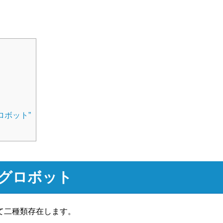
。
ロボット”
グロボット
て二種類存在します。