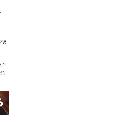
し、
。
今後
きた
だ存