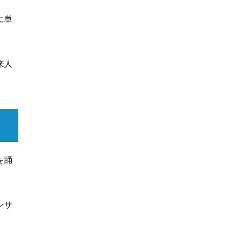
に単
来人
を踊
ンサ