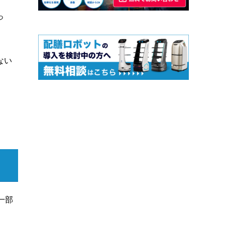
っ
ない
一部