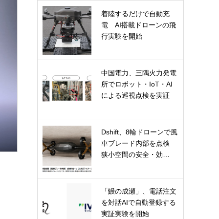
着陸するだけで自動充
電 AI搭載ドローンの飛
行実験を開始
中国電力、三隅火力発電
所でロボット・IoT・AI
による巡視点検を実証
Dshift、8輪ドローンで風
車ブレード内部を点検
狭小空間の安全・効…
「鰻の成瀬」、電話注文
を対話AIで自動登録する
実証実験を開始