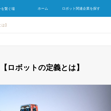
ホーム
ロボット関連企業を探す
ーを繋ぐ場
とは】
識【ロボットの定義とは】